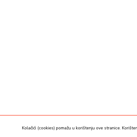
uvjeti korištenja
uključi se
kontaktirajte 
Kolačići (cookies) pomažu u korištenju ove stranice. Korišten