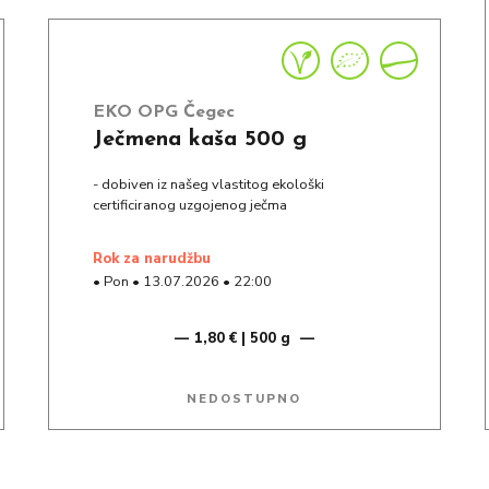
EKO OPG Čegec
Ječmena kaša 500 g
- dobiven iz našeg vlastitog ekološki
certificiranog uzgojenog ječma
rok za narudžbu
•
Pon
•
13.07.2026
•
22:00
1,80 € | 500 g
NEDOSTUPNO