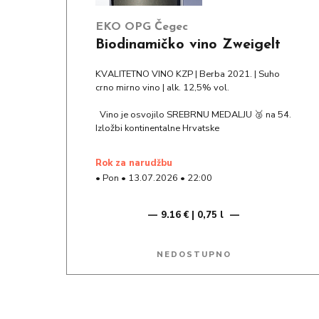
EKO OPG Čegec
Biodinamičko vino Zweigelt
KVALITETNO VINO KZP | Berba 2021. | Suho
crno mirno vino | alk. 12,5% vol.
Vino je osvojilo SREBRNU MEDALJU 🥈 na 54.
Izložbi kontinentalne Hrvatske
rok za narudžbu
•
Pon
•
13.07.2026
•
22:00
9.16 € | 0,75 l
NEDOSTUPNO