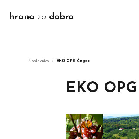
hrana
za
dobro
naslovnica
/
EKO OPG Čegec
EKO OPG