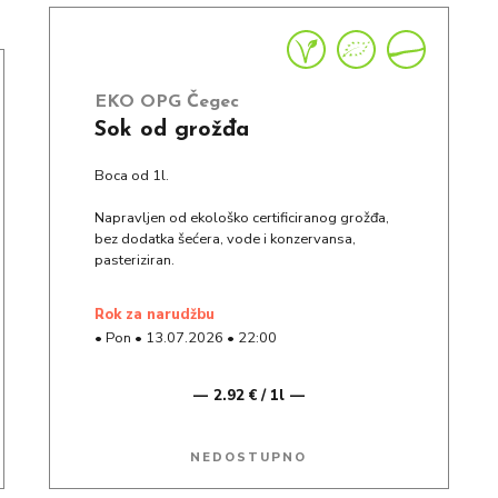
EKO OPG Čegec
Sok od grožđa
Boca od 1l.
Napravljen od ekološko certificiranog grožđa,
bez dodatka šećera, vode i konzervansa,
pasteriziran.
rok za narudžbu
•
Pon
•
13.07.2026
•
22:00
2.92 € / 1l
NEDOSTUPNO