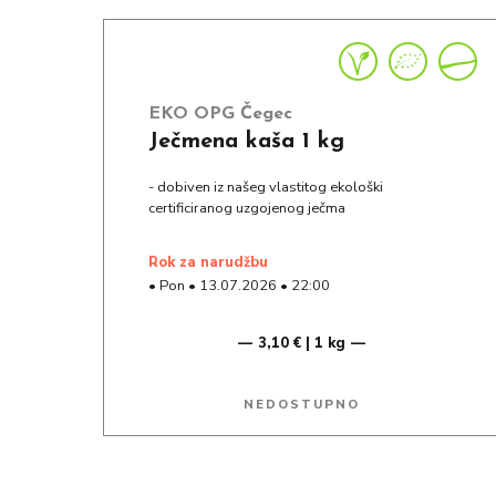
EKO OPG Čegec
Ječmena kaša 1 kg
- dobiven iz našeg vlastitog ekološki
certificiranog uzgojenog ječma
rok za narudžbu
•
Pon
•
13.07.2026
•
22:00
3,10 € | 1 kg
NEDOSTUPNO