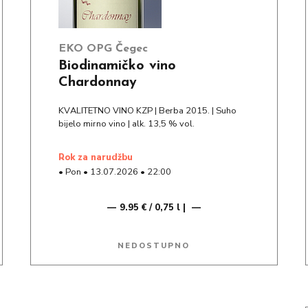
EKO OPG Čegec
Biodinamičko vino
Chardonnay
KVALITETNO VINO KZP | Berba 2015. | Suho
bijelo mirno vino | alk. 13,5 % vol.
rok za narudžbu
•
Pon
•
13.07.2026
•
22:00
9.95 € / 0,75 l |
NEDOSTUPNO