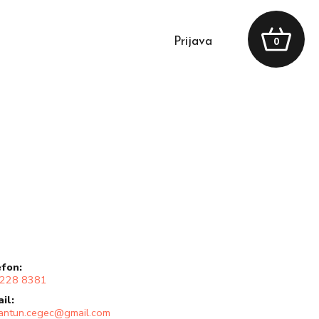
prijava
0
efon:
 228 8381
ail:
.antun.cegec@gmail.com