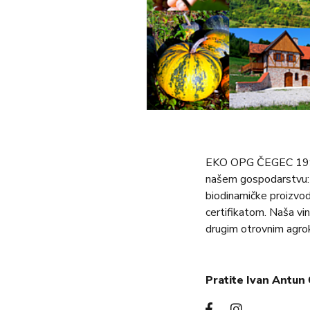
EKO OPG ČEGEC 1997. g
našem gospodarstvu: v
biodinamičke proizvod
certifikatom. Naša vin
drugim otrovnim agro
Pratite Ivan Antu