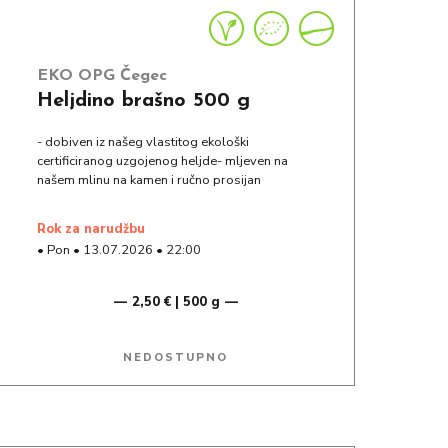
EKO OPG Čegec
Heljdino brašno 500 g
- dobiven iz našeg vlastitog ekološki
certificiranog uzgojenog heljde- mljeven na
našem mlinu na kamen i ručno prosijan
rok za narudžbu
•
Pon
•
13.07.2026
•
22:00
2,50 € | 500 g
NEDOSTUPNO