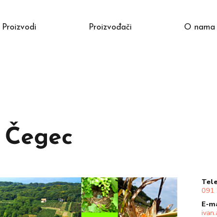
proizvodi
proizvođači
o nama
 Čegec
tel
091
e-m
ivan