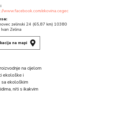
:
s://www.facebook.com/ekovina.cegec
esa:
novec zelinski 24 (65,87 km) 10380
 Ivan Zelina
kacija na mapi
roizvodnje na cijelom
i ekološke i
o sa ekološkim
idima, niti s ikakvim