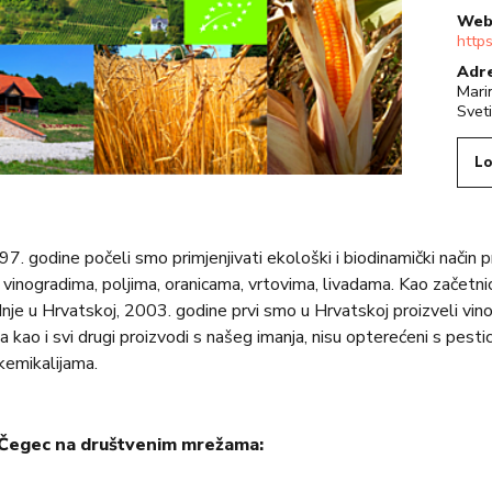
web
http
adr
Mari
Sveti
Lo
odine počeli smo primjenjivati ekološki i biodinamički način p
inogradima, poljima, oranicama, vrtovima, livadama. Kao začetnic
nje u Hrvatskoj, 2003. godine prvi smo u Hrvatskoj proizveli vin
a kao i svi drugi proizvodi s našeg imanja, nisu opterećeni s pestic
kemikalijama.
n Čegec na društvenim mrežama: