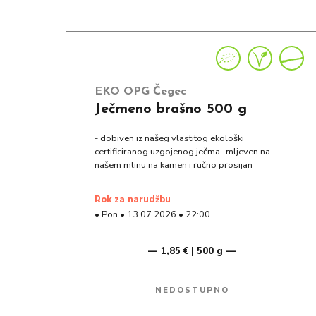
EKO OPG Čegec
Ječmeno brašno 500 g
- dobiven iz našeg vlastitog ekološki
certificiranog uzgojenog ječma- mljeven na
našem mlinu na kamen i ručno prosijan
rok za narudžbu
•
Pon
•
13.07.2026
•
22:00
1,85 € | 500 g
NEDOSTUPNO