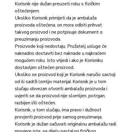
Korisnik nije dužan preuzeti robu s fizičkim
oštećenjem.
Ukoliko Korisnik primijeti da je ambalaža
proizvoda oštećena, on mora odbiti prihvat
takvog proizvod i ne potpisuje dokument o
preuzimanju proizvoda.
Proizvode koji nedostaju, Pružatelj usluge će
naknadno dostaviti bez naknade u najkraćem
mogućem roku. Isto vrijedi i ako je Korisniku
dostavljen oštećen proizvod.
Ukoliko se proizvod koji je Korisnik naručio sastoji
od ili sadrži lomljiv materijal Korisnik je u tom
slučaju obvezan otvoriti ambalažu proizvoda i
uvjeriti se da proizvod nije slomljen, potrgan,
razbijen i/ili oštećen.
Korisnik, u tom slučaju, ima pravo i dužnost
provjeriti proizvod prije samog preuzimanja.
Korisnik je dužan sačuvati originalnu ambalažu radi
provjere iste, na dijelu nastalog fizičkog