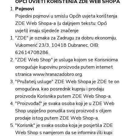
OPĆI UVJETI KORIŠTENJA ZDE WEB SHOPA
Pojmovi
Pojedini pojmovi u smislu Općih uvjeta korištenja
ZDE Web Shopa-a (u daljnjem tekstu: Opći
uvjeti) imaju sljedeće značenje
"ZDE" je oznaka za Zadrugu za dobru ekonomiju,
Vukomerić 23/3, 10418 Dubranec, OIB:
62614708286.
"ZDE Web Shop" je usluga kojom se Korisnicima
omogućuje kupovinu proizvoda putem internet
stranica www.hranazadobro.org.
"Pružatelj usluge" ZDE Web Shopa je ZDE te on
omogućava, kao posrednik kupnju i prodaju
proizvoda Korisnika putem ZDE Web Shop-a.
"Proizvođač" je svaka osoba koji je u ZDE Web
Shop uspješno ponudila svoj proizvod s ciljem
prodaje istog putem ZDE Web Shop-a.
"Korisnik" je svaka osoba koja je posjetila ZDE
Web Shop s namjerom da se informira i/ili kupi