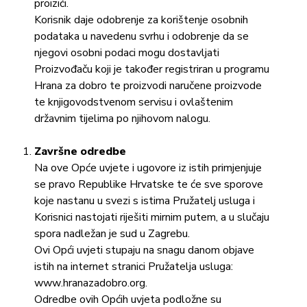
proizići.
Korisnik daje odobrenje za korištenje osobnih
podataka u navedenu svrhu i odobrenje da se
njegovi osobni podaci mogu dostavljati
Proizvođaču koji je također registriran u programu
Hrana za dobro te proizvodi naručene proizvode
te knjigovodstvenom servisu i ovlaštenim
državnim tijelima po njihovom nalogu.
Završne odredbe
Na ove Opće uvjete i ugovore iz istih primjenjuje
se pravo Republike Hrvatske te će sve sporove
koje nastanu u svezi s istima Pružatelj usluga i
Korisnici nastojati riješiti mirnim putem, a u slučaju
spora nadležan je sud u Zagrebu.
Ovi Opći uvjeti stupaju na snagu danom objave
istih na internet stranici Pružatelja usluga:
www.hranazadobro.org.
Odredbe ovih Općih uvjeta podložne su