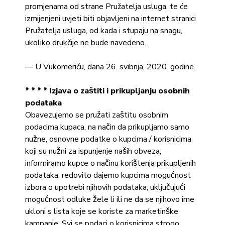
promjenama od strane Pružatelja usluga, te će
izmijenjeni uvjeti biti objavljeni na internet stranici
Pružatelja usluga, od kada i stupaju na snagu,
ukoliko drukčije ne bude navedeno.
— U Vukomeriću, dana 26. svibnja, 2020. godine.
* * * * Izjava o zaštiti i prikupljanju osobnih
podataka
Obavezujemo se pružati zaštitu osobnim
podacima kupaca, na način da prikupljamo samo
nužne, osnovne podatke o kupcima / korisnicima
koji su nužni za ispunjenje naših obveza;
informiramo kupce o načinu korištenja prikupljenih
podataka, redovito dajemo kupcima mogućnost
izbora o upotrebi njihovih podataka, uključujući
mogućnost odluke žele li ili ne da se njihovo ime
ukloni s lista koje se koriste za marketinške
kampanje. Svi se podaci o korisnicima strogo