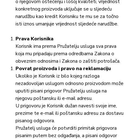
o njegovom oštećenju i lošoj kvaliteti, vrijednost
konkretnog proizvoda uključuje se u sljedeću
narudžbu kao kredit Korisniku te mu se za točno
isti iznos umanjuje vrijednost sljedeće narudžbe.
Prava Korisnika
Korisnik ima prema Pružatelju usluga sva prava
koja mu pripadaju prema odredbama Zakona o
obveznim odnosima i Zakona o zaštiti potrošača.
Povrat proizvoda i pravo na reklamaciju
Ukoliko je Korisnik iz bilo kojeg razloga
nezadovoljan uslugom odnosno proizvodom može
uputiti pisani prigovor Pružatelju usluga na
njegovu poštansku ili e-mail adresu.
U prigovoru je Korisnik dužan navesti svoje ime,
prezime te e-mail ili poštansku adresu za dostavu
pisanog odgovora.
Pružatelj usluga će potvrditi primitak prigovora
pisanim putem bez odgađanja, a pisani odgovor