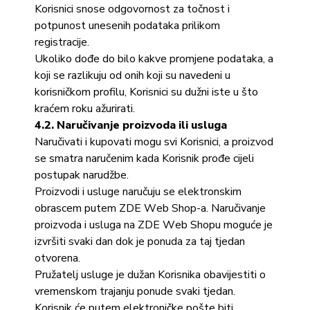
Korisnici snose odgovornost za točnost i
potpunost unesenih podataka prilikom
registracije.
Ukoliko dođe do bilo kakve promjene podataka, a
koji se razlikuju od onih koji su navedeni u
korisničkom profilu, Korisnici su dužni iste u što
kraćem roku ažurirati.
4.2. Naručivanje proizvoda ili usluga
Naručivati i kupovati mogu svi Korisnici, a proizvod
se smatra naručenim kada Korisnik prođe cijeli
postupak narudžbe.
Proizvodi i usluge naručuju se elektronskim
obrascem putem ZDE Web Shop-a. Naručivanje
proizvoda i usluga na ZDE Web Shopu moguće je
izvršiti svaki dan dok je ponuda za taj tjedan
otvorena.
Pružatelj usluge je dužan Korisnika obavijestiti o
vremenskom trajanju ponude svaki tjedan.
Korisnik će putem elektroničke pošte biti